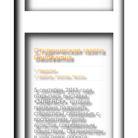
Студенческая газета
Gaudeamus
lifequestion
Exhibition
,
Interview
,
Russian
5 сентября 2013 года
открылась выставка
«SURFACE», которая
призвана разрушить
стереотипы связанные с
восприятием детей
аутистов современным
обществом. Организаторы
и участники проекта