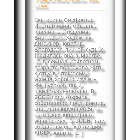
Design as Science
,
Exhibition
,
Press
,
Russian
Екатерина Сисфонтес
Инсталляция, объекты,
ювелирные изделия
Биография Художник,
дизайнер, ювелир.
Благодаря личной судьбе
(родилась она в Москве,
но в семнадцатилетнем
возрасте переехала жить
к отцу в Стокгольм)
успела хорошо изучить
как русскую так и
шведскую культуры. В
2000 году открыла
собственное предприятие,
специализирующееся на
авторских ювелирных
украшениях. В 2005 году,
созданная ею коллекция
«ICE» заняла […]