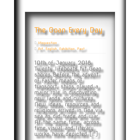
The Goan Every Day
lifequestion
Art
,
English
,
Exhibition
,
Past
10th of January 2018
Twenty lifeboats hit Goan
shores Before the advent
of faster means of
transport, ships played a
major role in discovering
new lands and cultures.
New ideas, resources and
religions arrived in Goa via
sea as did trade and war.
At the same time, across
time visual and literary
works have depicted […]