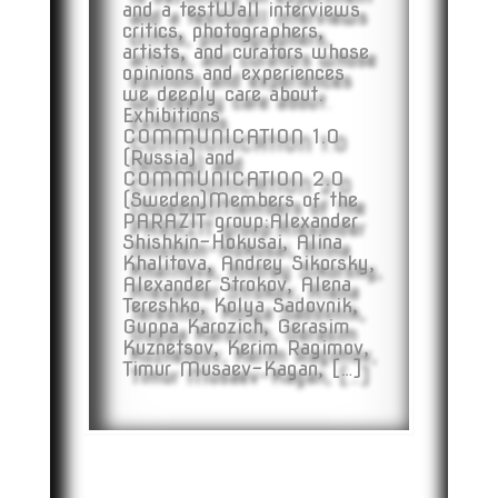
and a testWall interviews
critics, photographers,
artists, and curators whose
opinions and experiences
we deeply care about.
Exhibitions
COMMUNICATION 1.0
(Russia) and
COMMUNICATION 2.0
(Sweden)Members of the
PARAZIT group:Alexander
Shishkin-Hokusai, Alina
Khalitova, Andrey Sikorsky,
Alexander Strokov, Alena
Tereshko, Kolya Sadovnik,
Guppa Karozich, Gerasim
Kuznetsov, Kerim Ragimov,
Timur Musaev-Kagan, […]