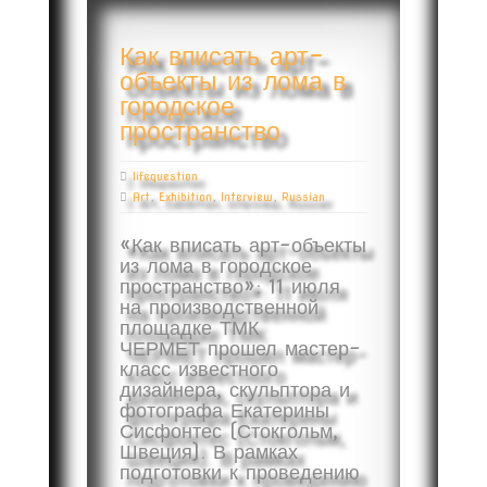
Как вписать арт-
объекты из лома в
городское
пространство
lifequestion
Art
,
Exhibition
,
Interview
,
Russian
«Как вписать арт-объекты
из лома в городское
пространство»: 11 июля
на производственной
площадке ТМК
ЧЕРМЕТ прошел мастер-
класс известного
дизайнера, скульптора и
фотографа Екатерины
Сисфонтес (Стокгольм,
Швеция). В рамках
подготовки к проведению