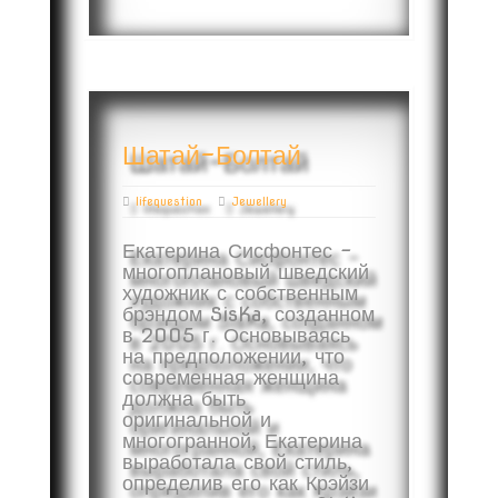
Шатай-Болтай
lifequestion
Jewellery
Екатерина Сисфонтес –
многоплановый шведский
художник с собственным
брэндом SisKa, созданном
в 2005 г. Основываясь
на предположении, что
современная женщина
должна быть
оригинальной и
многогранной, Екатерина
выработала свой стиль,
определив его как Крэйзи