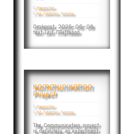
lifequestion
Art
,
Exhibition
,
Svenska
Omkonst, 2025-06-08
text Leif Mattsson
KOMMUNIKATION
Project
lifequestion
Art
,
Exhibition
,
Svenska
The Communication project
is definitely an experiment