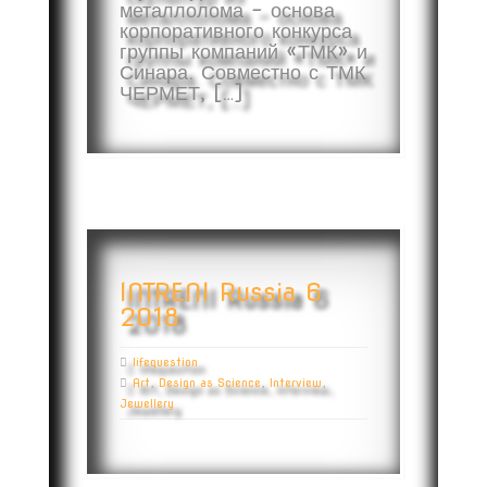
металлолома – основа
корпоративного конкурса
группы компаний «ТМК» и
Синара. Совместно с ТМК
ЧЕРМЕТ, […]
INTRENI Russia 6
2018
lifequestion
Art
,
Design as Science
,
Interview
,
Jewellery