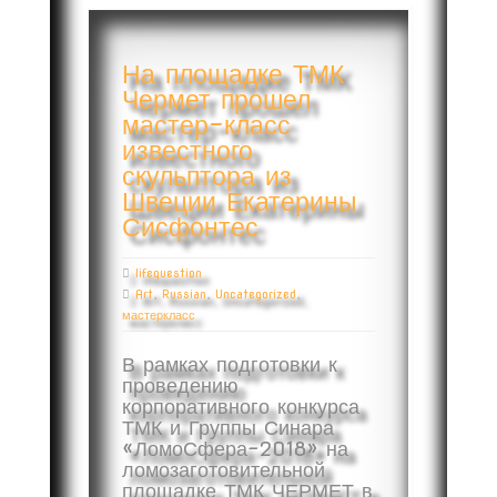
На площадке ТМК
Чермет прошел
мастер-класс
известного
скульптора из
Швеции Екатерины
Сисфонтес
lifequestion
Art
,
Russian
,
Uncategorized
,
мастеркласс
В рамках подготовки к
проведению
корпоративного конкурса
ТМК и Группы Синара
«ЛомоСфера-2018» на
ломозаготовительной
площадке ТМК ЧЕРМЕТ в