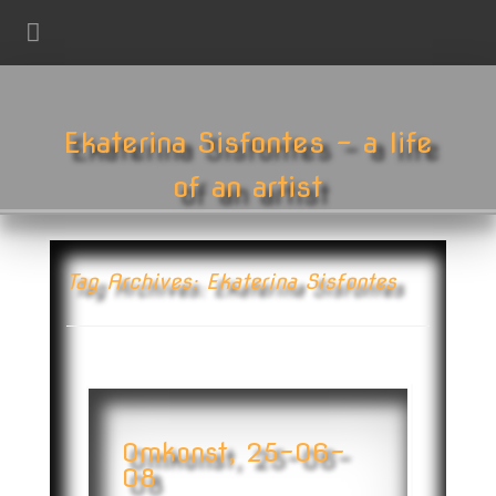
Ekaterina Sisfontes - a life
of an artist
Tag Archives: Ekaterina Sisfontes
Omkonst, 25-06-
08