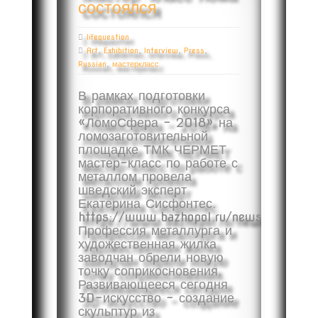
состоялся
lifequestion
Art
,
Exhibition
,
Interview
,
Press
,
Russian
,
мастеркласс
В рамках подготовки
корпоративного конкурса
«ЛомоСфера – 2018» на
ломозаготовительной
площадке ТМК ЧЕРМЕТ
мастер-класс по работе с
металлом провела
шведский эксперт
Екатерина Сисфонтес.
https://www.bazhopol.ru/news/20952
Профессия металлурга и
художественная жилка
заводчан обрели новую
точку соприкосновения.
Развивающееся сегодня
3D-искусство – создание
скульптур из