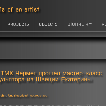
fe of an artist
PROJECTS
OBJECTS
DIGITAL Art
P
 ТМК Чермет прошел мастер-класс
кульптора из Швеции Екатерины
ssian
,
Uncategorized
,
мастеркласс
ки к проведению корпоративного конкурса ТМК и