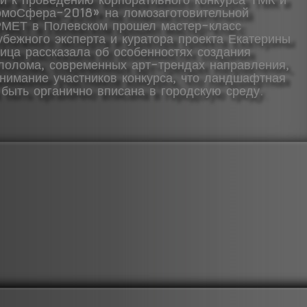
омоСфера-2018» на ломозаготовительной
МЕТ в Полевском прошел мастер-класс
убежного эксперта и куратора проекта Екатерины
ица рассказала об особенностях создания
ллолома, современных арт-трендах направления,
внимание участников конкурса, что ландшафтная
 быть органично вписана в городскую среду.