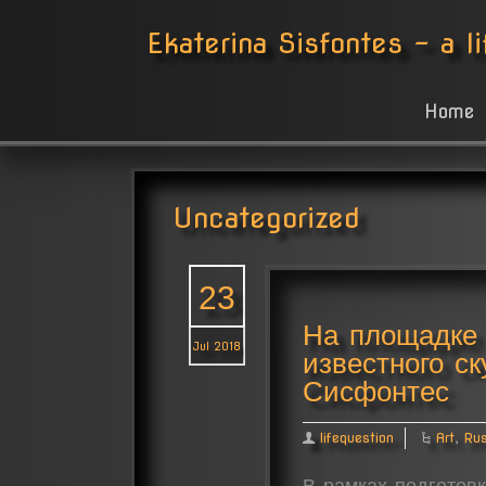
Ekaterina Sisfontes - a li
Home
Uncategorized
23
На площадке
Jul 2018
известного с
Сисфонтес
lifequestion
Art
,
Ru
В рамках подготов